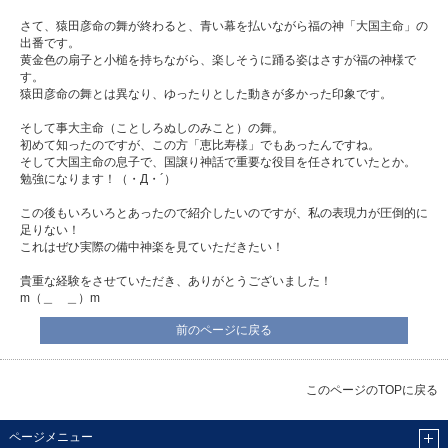
さて、猿田彦命の舞が終わると、青い幕を払いながら福の神「大国主命」の
出番です。
黄金色の扇子と小槌を持ちながら、楽しそうに踊る姿はさすが福の神様で
す。
猿田彦命の舞とは異なり、ゆったりとした動きが多かった印象です。
そして事大主命（ことしろぬしのみこと）の舞。
初めて知ったのですが、この方「恵比寿様」でもあったんですね。
そして大国主命の息子で、国譲り神話で重要な役目を任されていたとか。
勉強になります！（・Д・´）
この後もいろいろとあったので紹介したいのですが、私の表現力が圧倒的に
足りない！
これはぜひ実際の備中神楽を見ていただきたい！
貴重な経験をさせていただき、ありがとうございました！
m（＿ ＿）m
前のページに戻る
このページのTOPに戻る
ページメニュー